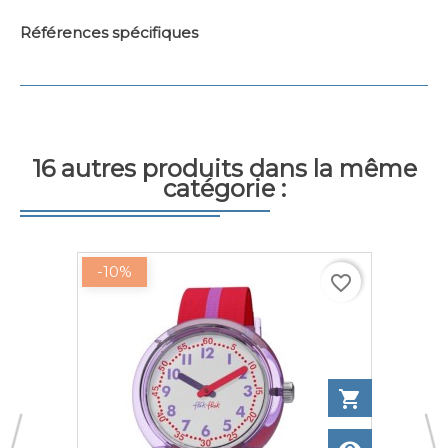
Références spécifiques
16 autres produits dans la même
catégorie :
-10%
favorite_border
to cart
shopping_cart
Add to ca
w
View