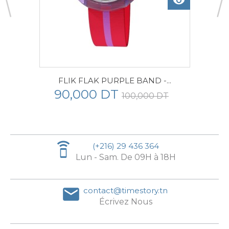
visibility
FLIK FLAK PURPLE BAND -...
90,000 DT
100,000 DT
speaker_phone
(+216) 29 436 364
Lun - Sam. De 09H à 18H
email
contact@timestory.tn
Écrivez Nous