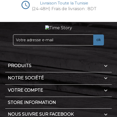
access_time
Livraison Toute la Tunisie
(24-48H) Frais de livraison : 8DT

PRODUITS

NOTRE SOCIÉTÉ

VOTRE COMPTE
STORE INFORMATION

NOUS SUIVRE SUR FACEBOOK