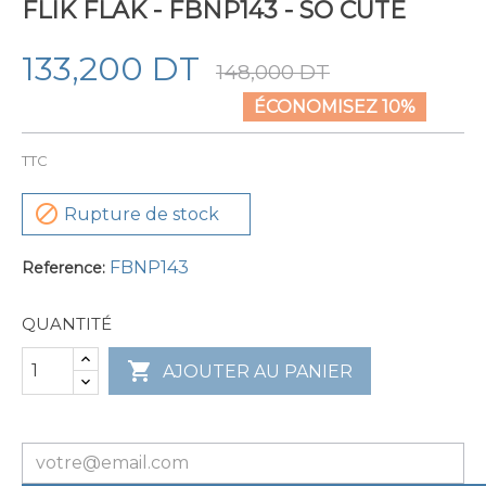
FLIK FLAK - FBNP143 - SO CUTE
133,200 DT
148,000 DT
ÉCONOMISEZ 10%
TTC

Rupture de stock
FBNP143
Reference:
QUANTITÉ

AJOUTER AU PANIER