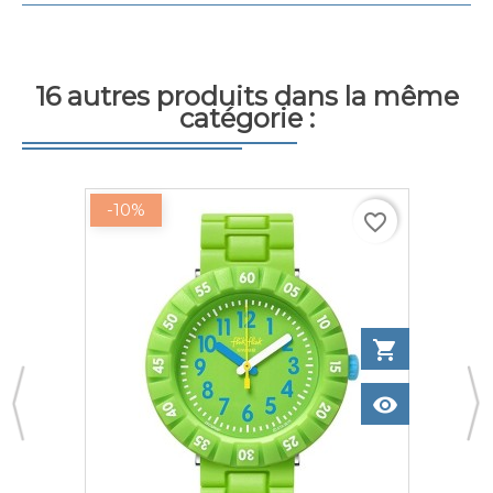
16 autres produits dans la même
catégorie :
-10%
favorite_border
to cart
shopping_cart
Add to ca
w
visibility
View