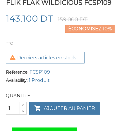
FLIK FLAK WILDICIOUS FCSP109
143,100 DT
159,000 DT
ÉCONOMISEZ 10%
TTC

Derniers articles en stock
FCSP109
Reference:
1 Produit
Availability:
QUANTITÉ

AJOUTER AU PANIER