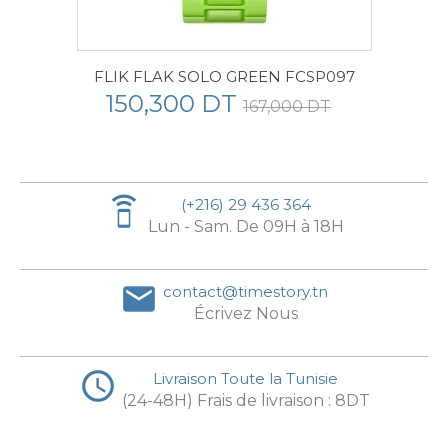
FLIK FLAK SOLO GREEN FCSP097
150,300 DT
167,000 DT
speaker_phone
(+216) 29 436 364
Lun - Sam. De 09H à 18H
email
contact@timestory.tn
Écrivez Nous
access_time
Livraison Toute la Tunisie
(24-48H) Frais de livraison : 8DT