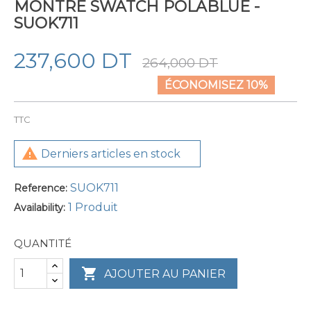
MONTRE SWATCH POLABLUE -
SUOK711
237,600 DT
264,000 DT
ÉCONOMISEZ 10%
TTC

Derniers articles en stock
SUOK711
Reference:
1 Produit
Availability:
QUANTITÉ

AJOUTER AU PANIER