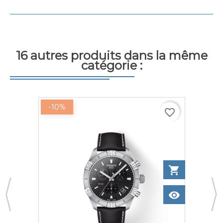
16 autres produits dans la même
catégorie :
-10%
favorite_border
to cart
shopping_cart
Add to ca
w
visibility
View