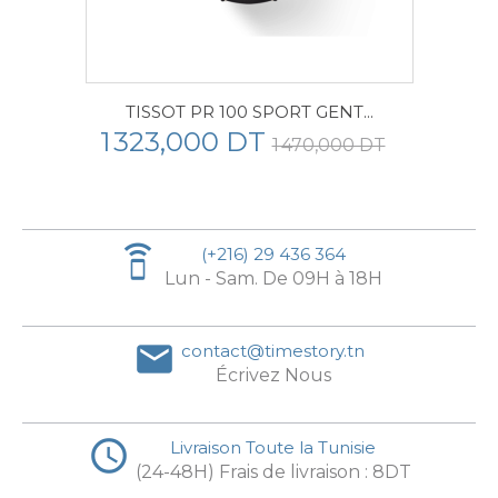
TISSOT PR 100 SPORT GENT...
1 323,000 DT
1 470,000 DT
speaker_phone
(+216) 29 436 364
Lun - Sam. De 09H à 18H
email
contact@timestory.tn
Écrivez Nous
access_time
Livraison Toute la Tunisie
(24-48H) Frais de livraison : 8DT