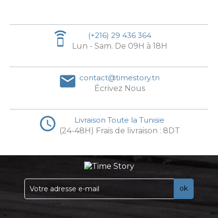
speaker_phone
(+216) 29 436 364
Lun - Sam. De 09H à 18H
email
contact@timestory.tn
Écrivez Nous
access_time
Livraison Toute la Tunisie
(24-48H) Frais de livraison : 8DT