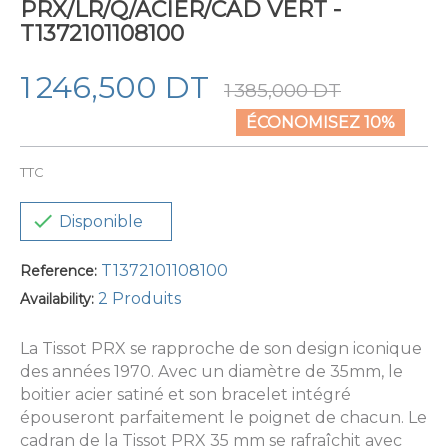
PRX/LR/Q/ACIER/CAD VERT -
T1372101108100
1 246,500 DT
1 385,000 DT
ÉCONOMISEZ 10%
TTC

Disponible
T1372101108100
Reference:
2 Produits
Availability:
La Tissot PRX se rapproche de son design iconique
des années 1970. Avec un diamètre de 35mm, le
boitier acier satiné et son bracelet intégré
épouseront parfaitement le poignet de chacun. Le
cadran de la Tissot PRX 35 mm se rafraîchit avec