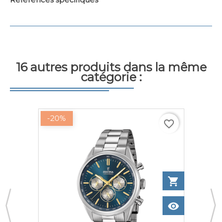
16 autres produits dans la même
catégorie :
-20%
favorite_border
to cart
shopping_cart
Add to ca
w
visibility
View