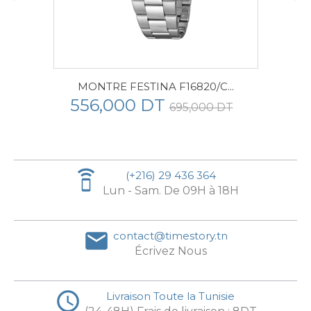
MONTRE FESTINA F16820/C...
556,000 DT
695,000 DT
speaker_phone
(+216) 29 436 364
Lun - Sam. De 09H à 18H
email
contact@timestory.tn
Écrivez Nous
access_time
Livraison Toute la Tunisie