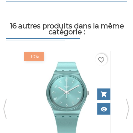
16 autres produits dans la même
catégorie :
-10%
favorite_border
to cart
shopping_cart
Add to ca
w
visibility
View