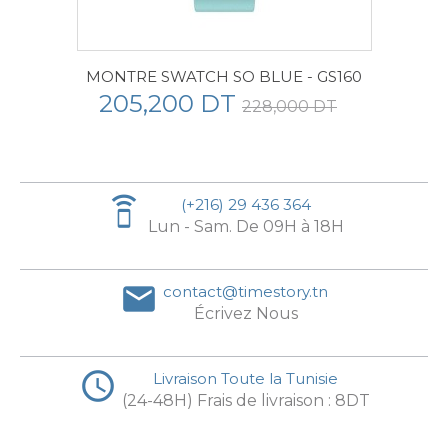
MONTRE SWATCH SO BLUE - GS160
205,200 DT
228,000 DT
speaker_phone
(+216) 29 436 364
Lun - Sam. De 09H à 18H
email
contact@timestory.tn
Écrivez Nous
access_time
Livraison Toute la Tunisie
(24-48H) Frais de livraison : 8DT