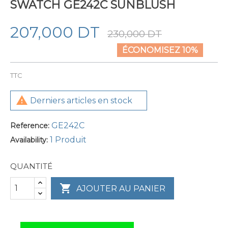
SWATCH GE242C SUNBLUSH
207,000 DT
230,000 DT
ÉCONOMISEZ 10%
TTC

Derniers articles en stock
GE242C
Reference:
1 Produit
Availability:
QUANTITÉ

AJOUTER AU PANIER